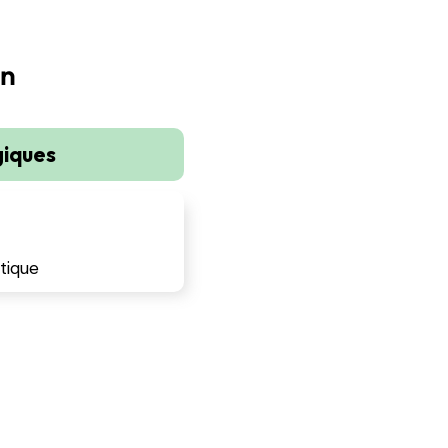
on
giques
étique