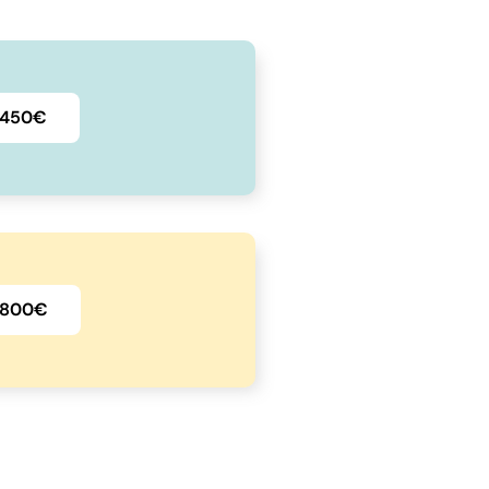
4 450€
6 800€